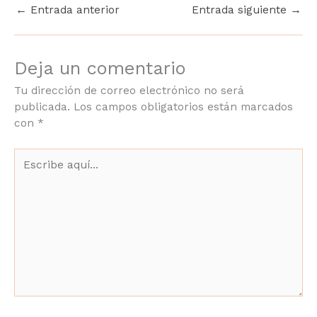
email
*
←
Entrada anterior
Entrada siguiente
→
Deja un comentario
Acuerdo RGPD
*
He leido y acepto
Tu dirección de correo electrónico no será
Política de privacidad
publicada.
Los campos obligatorios están
marcados con
*
HABLAMOS SIN
COMPROMISO
Escribe
aquí...