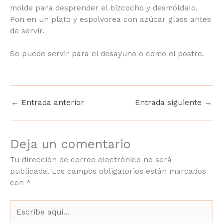
Pasa un cuchillo pequeño por todo el borde del
nombre
*
molde para desprender el bizcocho y desmóldalo.
Pon en un plato y espolvorea con azúcar glass
antes de servir.
email
*
Se puede servir para el desayuno o como el postre.
Acuerdo RGPD
*
He leido y acepto
←
Entrada anterior
Entrada siguiente
→
Política de privacidad
HABLAMOS SIN
Deja un comentario
COMPROMISO
Tu dirección de correo electrónico no será
publicada.
Los campos obligatorios están
marcados con
*
Escribe