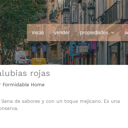
inicio
vender
propiedades
s
lubias rojas
r
Formidable Home
á llena de sabores y con un toque mejicano. Es una
onserva.