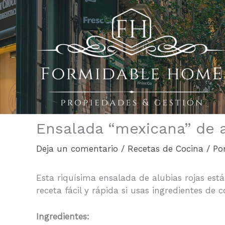
Ir
al
contenido
Ensalada “mexicana” de a
Deja un comentario
/
Recetas de Cocina
/ Po
Esta riquísima ensalada de alubias rojas est
receta fácil y rápida si usas ingredientes de c
Ingredientes: