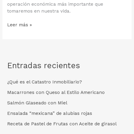
operación económica más importante que
tomaremos en nuestra vida.
Preguntas
Leer más »
que
debes
hacerte
antes
de
Entradas recientes
buscar
tu
vivienda
¿Qué es el Catastro Inmobiliario?
ideal
Macarrones con Queso al Estilo Americano
Salmón Glaseado con Miel
Ensalada “mexicana” de alubias rojas
Receta de Pastel de Frutas con Aceite de girasol