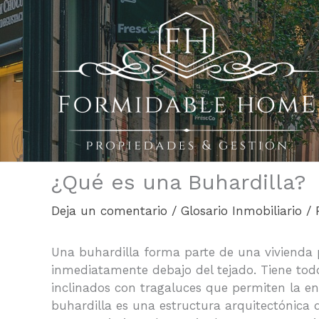
Ir
al
contenido
¿Qué es una Buhardilla?
Deja un comentario
/
Glosario Inmobiliario
/ 
Una buhardilla forma parte de una vivienda p
inmediatamente debajo del tejado. Tiene todo
inclinados con tragaluces
que permiten la ent
buhardilla es una estructura arquitectónica 