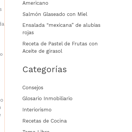
Americano
s
Salmón Glaseado con Miel
da
Ensalada “mexicana” de alubias
rojas
Receta de Pastel de Frutas con
Aceite de girasol
do
Categorías
Consejos
Glosario Inmobiliario
co
n
Interiorismo
e
Recetas de Cocina
Tema Libre