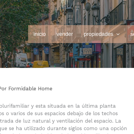
inicio
vender
propiedades
s
Por
Formidable Home
lurifamiliar y esta situada en la última planta
s o varios de sus espacios debajo de los techos
rada de luz natural y ventilación del espacio. La
que se ha utilizado durante siglos como una opción