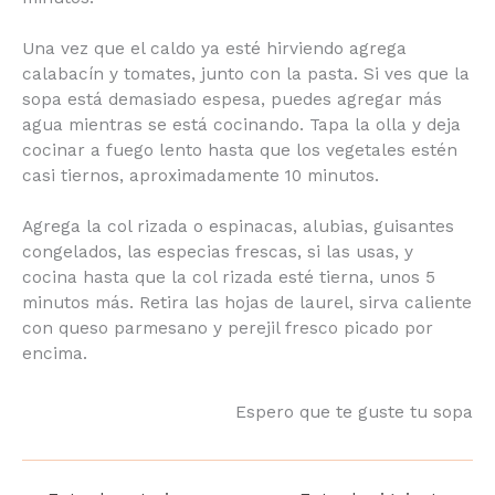
medio bajo por 15 minutos.
email
*
Una vez que el caldo ya esté hirviendo agrega
calabacín y tomates, junto con la pasta. Si ves que
Acuerdo RGPD
*
la sopa está demasiado espesa, puedes agregar
He leido y acepto
más agua mientras se está cocinando. Tapa la olla
Política de privacidad
y deja cocinar a fuego lento hasta que los
vegetales estén casi tiernos, aproximadamente 10
HABLAMOS SIN
minutos.
COMPROMISO
Agrega la col rizada o espinacas, alubias, guisantes
congelados, las especias frescas, si las usas, y
cocina hasta que la col rizada esté tierna, unos 5
minutos más. Retira las hojas de laurel, sirva
caliente con queso parmesano y perejil fresco
picado por encima.
Espero que te guste tu sopa