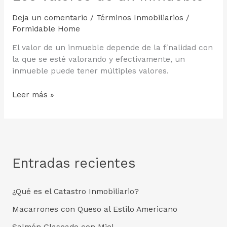
Deja un comentario
/
Términos Inmobiliarios
/
Formidable Home
El valor de un inmueble depende de la finalidad con
la que se esté valorando y efectivamente, un
inmueble puede tener múltiples valores.
Los
Leer más »
Valores
de
un
Inmueble
Entradas recientes
¿Qué es el Catastro Inmobiliario?
Macarrones con Queso al Estilo Americano
Salmón Glaseado con Miel