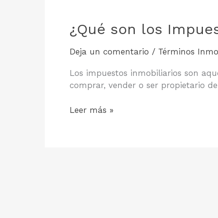
¿Qué son los Impues
Deja un comentario
/
Términos Inmob
Los impuestos inmobiliarios son aqu
comprar, vender o ser propietario d
¿Qué
Leer más »
son
los
Impuestos
Inmobiliarios?