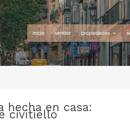
inicio
vender
propiedades
s
a hecha en casa:
 civitiello