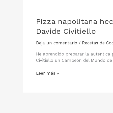
Pizza napolitana he
Davide Civitiello
Deja un comentario
/
Recetas de Co
He aprendido preparar la auténtica 
Civitiello un Campeón del Mundo de 
Pizza
Leer más »
napolitana
hecha
en
casa:
Receta
de