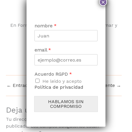
×
¿Quieres aplicarlo en tu hogar?
En Formidable Home sabemos cómo reformar y
nombre
*
decorar tu casa en este estilo.
Contacta con nosotros haciendo
email
*
click aquí
Acuerdo RGPD
*
He leido y acepto
←
Entrada anterior
Entrada siguiente
→
Política de privacidad
HABLAMOS SIN
COMPROMISO
Deja un comentario
Tu dirección de correo electrónico no será
publicada.
Los campos obligatorios están