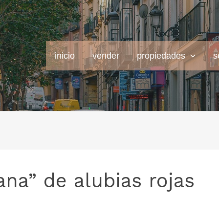
inicio
vender
propiedades
s
na” de alubias rojas