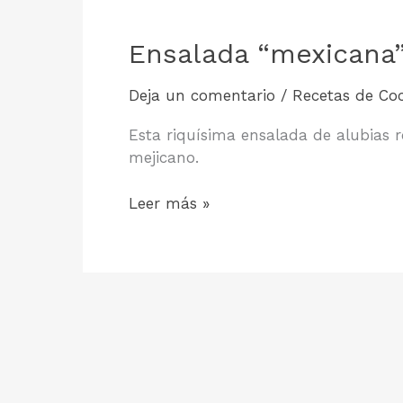
Ensalada “mexicana”
Deja un comentario
/
Recetas de Co
Esta riquísima ensalada de alubias r
mejicano.
Ensalada
Leer más »
“mexicana”
de
alubias
rojas