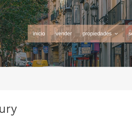
inicio
vender
propiedades
s
ury