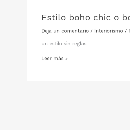
Estilo boho chic o 
Deja un comentario
/
Interiorismo
/
un estilo sin reglas
Estilo
Leer más »
boho
chic
o
bohemio