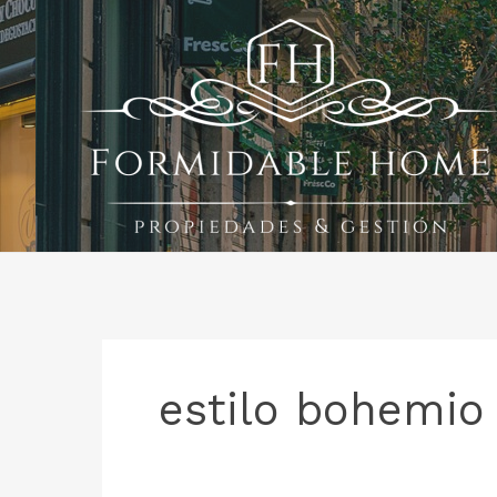
Ir
al
contenido
estilo bohemio